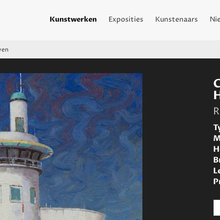
Kunstwerken
Exposities
Kunstenaars
Ni
ven
R
T
M
H
B
L
P