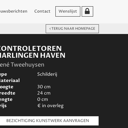
euwsberichten
Contact
Wenslijst
TERUG NAAR HOMEPAGE
CONTROLETOREN
HARLINGEN HAVEN
ené Tweehuysen
ype
Schilderij
ateriaal
oogte
30
cm
reedte
24
cm
engte
0
cm
rijs
€
in overleg
BEZICHTIGING KUNSTWERK AANVRAGEN