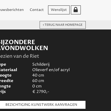
euwsberichten
Contact
Wenslijst
TERUG NAAR HOMEPAGE
BIJZONDERE
AVONDWOLKEN
ezien van de Riet
ype
Schilderij
ateriaal
Olieverf en/of acryl
oogte
40
cm
reedte
60
cm
engte
0
cm
rijs
€
2790,-
BEZICHTIGING KUNSTWERK AANVRAGEN