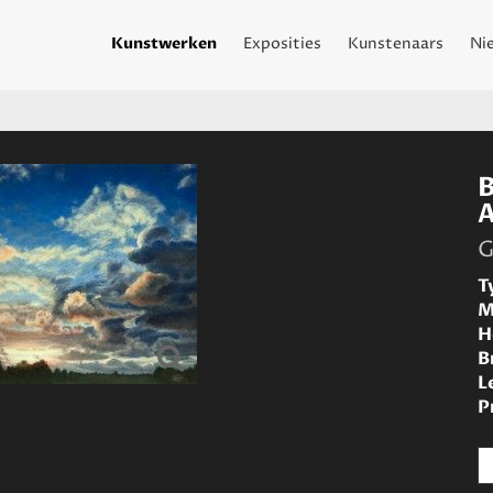
Kunstwerken
Exposities
Kunstenaars
Ni
G
T
M
H
B
L
P