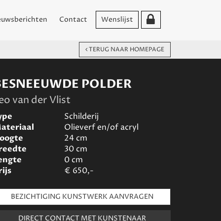
euwsberichten
Contact
Wenslijst
TERUG NAAR HOMEPAGE
BESNEEUWDE POLDER
eo van der Vlist
ype
Schilderij
ateriaal
Olieverf en/of acryl
oogte
24
cm
reedte
30
cm
engte
0
cm
rijs
€
650,-
BEZICHTIGING KUNSTWERK AANVRAGEN
DIRECT CONTACT MET KUNSTENAAR