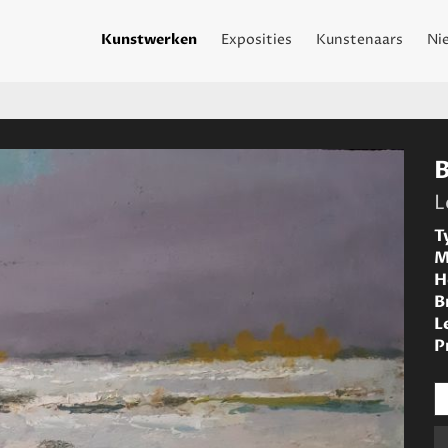
Kunstwerken
Exposities
Kunstenaars
Ni
L
T
M
H
B
L
P