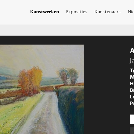
Kunstwerken
Exposities
Kunstenaars
Ni
J
T
M
H
B
L
P