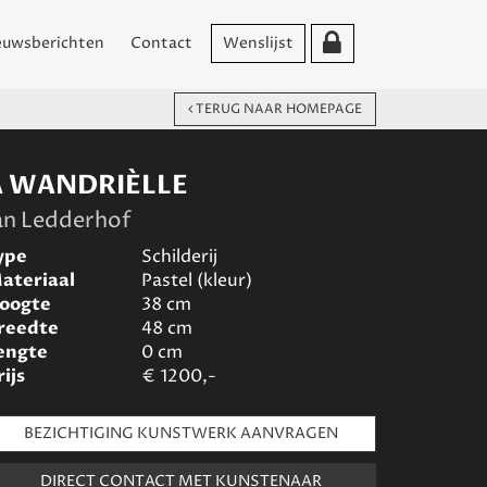
euwsberichten
Contact
Wenslijst
TERUG NAAR HOMEPAGE
A WANDRIÈLLE
an Ledderhof
ype
Schilderij
ateriaal
Pastel (kleur)
oogte
38
cm
reedte
48
cm
engte
0
cm
rijs
€
1200,-
BEZICHTIGING KUNSTWERK AANVRAGEN
DIRECT CONTACT MET KUNSTENAAR