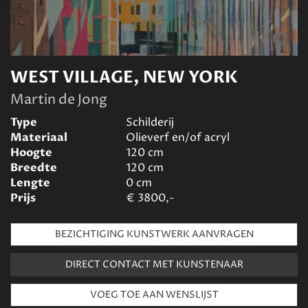
WEST VILLAGE, NEW YORK
Martin de Jong
Type
Schilderij
Materiaal
Olieverf en/of acryl
Hoogte
120
cm
Breedte
120
cm
Lengte
0
cm
Prijs
€
3800,-
BEZICHTIGING KUNSTWERK AANVRAGEN
DIRECT CONTACT MET KUNSTENAAR