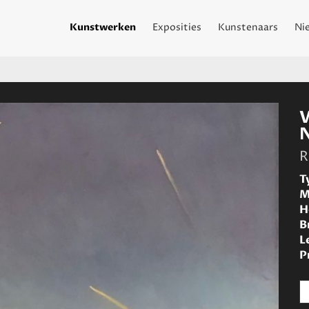
Kunstwerken
Exposities
Kunstenaars
Ni
R
T
M
H
B
L
P