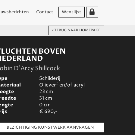
euwsberichten
Contact
Wenslijst
TERUG NAAR HOMEPAGE
VLUCHTEN BOVEN
NEDERLAND
obin D'Arcy Shillcock
ype
Schilderij
ateriaal
Olieverf en/of acryl
oogte
23
cm
reedte
31
cm
engte
0
cm
rijs
€
690,-
BEZICHTIGING KUNSTWERK AANVRAGEN