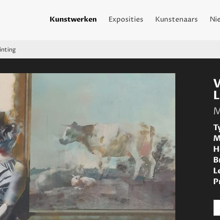
Kunstwerken
Exposities
Kunstenaars
Ni
inting
M
T
M
H
B
L
P