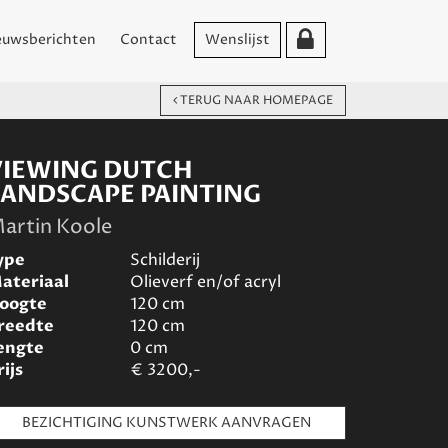
euwsberichten
Contact
Wenslijst
TERUG NAAR HOMEPAGE
VIEWING DUTCH
LANDSCAPE PAINTING
artin Koole
ype
Schilderij
ateriaal
Olieverf en/of acryl
oogte
120
cm
reedte
120
cm
engte
0
cm
rijs
€
3200,-
BEZICHTIGING KUNSTWERK AANVRAGEN