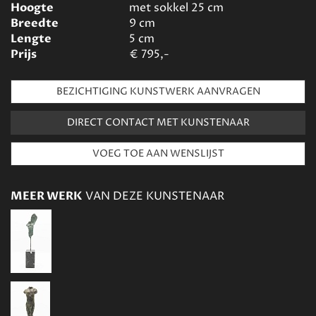
Hoogte
met sokkel 25
cm
Breedte
9
cm
Lengte
5
cm
Prijs
€
795,-
BEZICHTIGING KUNSTWERK AANVRAGEN
DIRECT CONTACT MET KUNSTENAAR
MEER WERK
VAN DEZE KUNSTENAAR