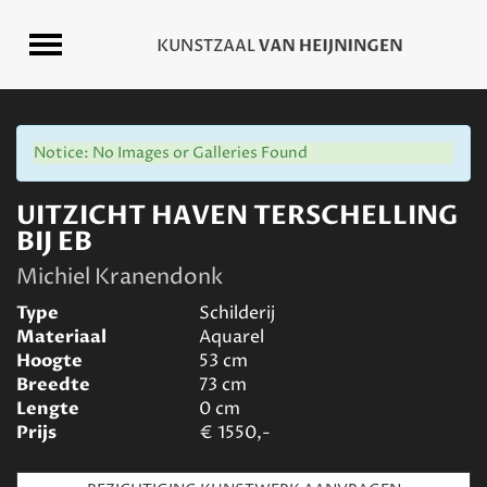
Notice: No Images or Galleries Found
UITZICHT HAVEN TERSCHELLING
BIJ EB
Michiel Kranendonk
Type
Schilderij
Materiaal
Aquarel
Hoogte
53
cm
Breedte
73
cm
Lengte
0
cm
Prijs
€
1550,-