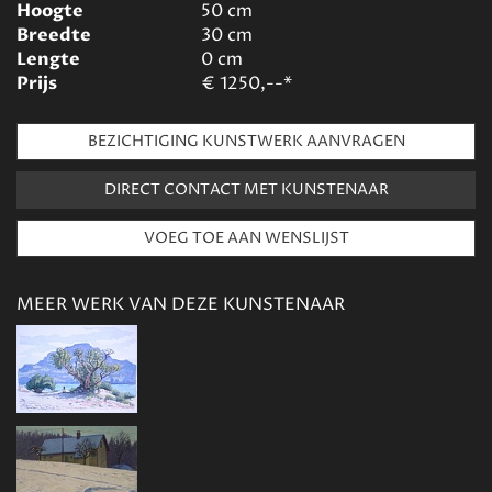
Hoogte
50
cm
Breedte
30
cm
Lengte
0
cm
Prijs
€
1250,--*
BEZICHTIGING KUNSTWERK AANVRAGEN
DIRECT CONTACT MET KUNSTENAAR
MEER WERK VAN DEZE KUNSTENAAR