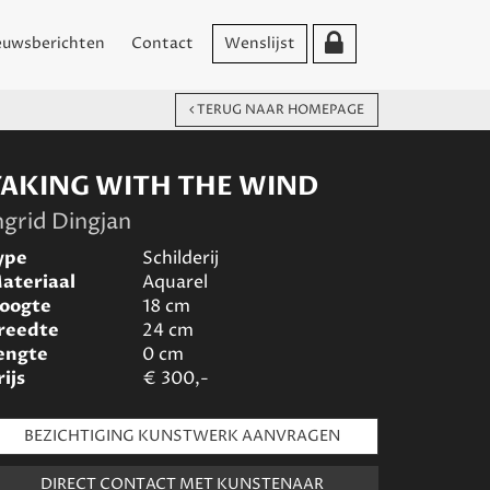
euwsberichten
Contact
Wenslijst
TERUG NAAR HOMEPAGE
TAKING WITH THE WIND
ngrid Dingjan
ype
Schilderij
ateriaal
Aquarel
oogte
18
cm
reedte
24
cm
engte
0
cm
rijs
€
300,-
BEZICHTIGING KUNSTWERK AANVRAGEN
DIRECT CONTACT MET KUNSTENAAR