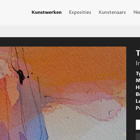
Kunstwerken
Exposities
Kunstenaars
Ni
I
T
M
H
B
L
P