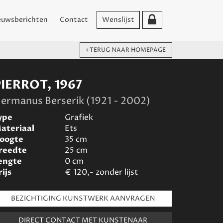
euwsberichten
Contact
Wenslijst
TERUG NAAR HOMEPAGE
IERROT, 1967
ermanus Berserik (1921 - 2002)
ype
Grafiek
ateriaal
Ets
oogte
35
cm
reedte
25
cm
engte
0
cm
rijs
€
120,- zonder lijst
BEZICHTIGING KUNSTWERK AANVRAGEN
DIRECT CONTACT MET KUNSTENAAR