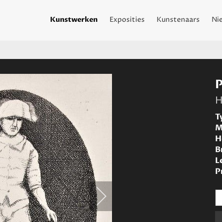
Kunstwerken
Exposities
Kunstenaars
Ni
P
H
T
M
H
B
L
P