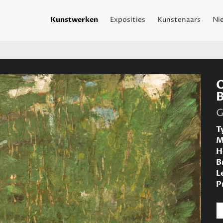
Kunstwerken
Exposities
Kunstenaars
Ni
G
T
M
H
B
L
P