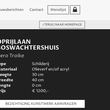
euwsberichten
Contact
Wenslijst
TERUG NAAR HOMEPAGE
OPRIJLAAN
BOSWACHTERSHUIS
ero Troike
ype
Schilderij
ateriaal
Olieverf en/of acryl
oogte
30
cm
reedte
40
cm
engte
0
cm
rijs
€
1200,-
BEZICHTIGING KUNSTWERK AANVRAGEN