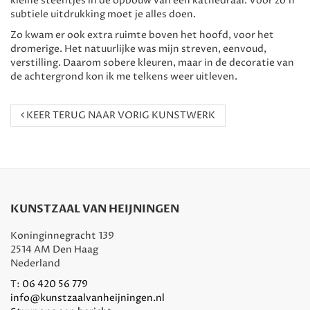
kleine steentjes in de opbouw van een kathedraal. Voor zo’n
subtiele uitdrukking moet je alles doen.
Zo kwam er ook extra ruimte boven het hoofd, voor het
dromerige. Het natuurlijke was mijn streven, eenvoud,
verstilling. Daarom sobere kleuren, maar in de decoratie van
de achtergrond kon ik me telkens weer uitleven.
KEER TERUG NAAR VORIG KUNSTWERK
KUNSTZAAL VAN HEIJNINGEN
Koninginnegracht 139
2514 AM Den Haag
Nederland
T:
06 420 56 779
info@kunstzaalvanheijningen.nl