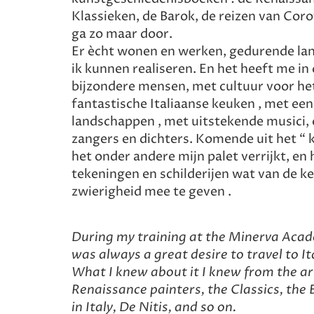
Klassieken, de Barok, de reizen van Corot 
ga zo maar door.
Er ècht wonen en werken, gedurende lan
ik kunnen realiseren. En het heeft me i
bijzondere mensen, met cultuur voor he
fantastische Italiaanse keuken , met ee
landschappen , met uitstekende musici, 
zangers en dichters. Komende uit het “ 
het onder andere mijn palet verrijkt, en
tekeningen en schilderijen wat van de k
zwierigheid mee te geven .
During my training at the Minerva Acad
was always a great desire to travel to I
What I knew about it I knew from the ar
Renaissance painters, the Classics, the 
in Italy, De Nitis, and so on.