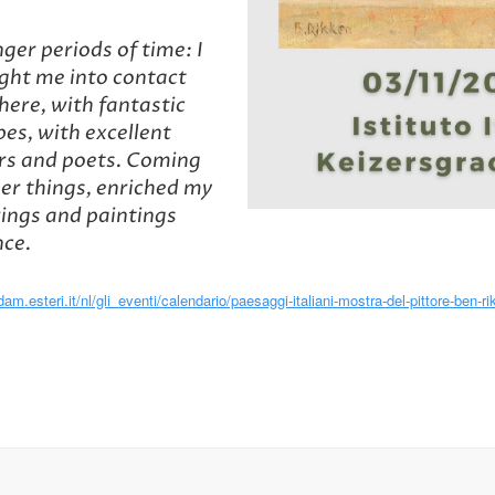
nger periods of time: I
ught me into contact
here, with fantastic
pes, with excellent
ers and poets. Coming
er things, enriched my
wings and paintings
nce.
dam.esteri.it/nl/gli_eventi/calendario/paesaggi-italiani-mostra-del-pittore-ben-ri