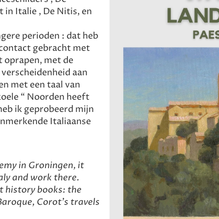
in Italie , De Nitis, en
gere perioden : dat heb
n contact gebracht met
t oprapen, met de
n verscheidenheid aan
en met een taal van
koele “ Noorden heeft
 heb ik geprobeerd mijn
enmerkende Italiaanse
emy in Groningen, it
taly and work there.
t history books: the
Baroque, Corot's travels