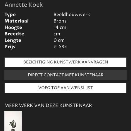
Annette Koek
Type
Beeldhouwwerk
Materiaal
Brons
Hoogte
14
cm
Breedte
cm
Lengte
0
cm
Prijs
€
695
BEZICHTIGING KUNSTWERK AANVRAGEN
DIRECT CONTACT MET KUNSTENAAR
MEER WERK VAN DEZE KUNSTENAAR