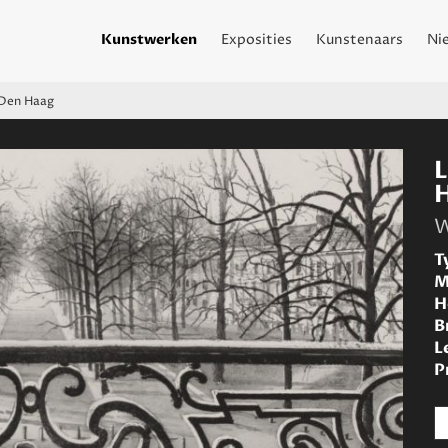
Kunstwerken
Exposities
Kunstenaars
Ni
 Den Haag
W
T
M
H
B
L
P