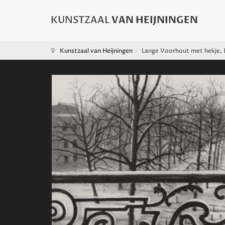
Kunstzaal van Heijningen
Lange Voorhout met hekje,