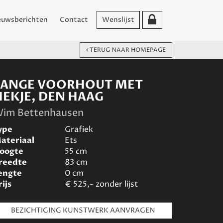
euwsberichten
Contact
Wenslijst
TERUG NAAR HOMEPAGE
LANGE VOORHOUT MET
HEKJE, DEN HAAG
im Bettenhausen
ype
Grafiek
ateriaal
Ets
oogte
55
cm
reedte
83
cm
engte
0
cm
rijs
€
525,- zonder lijst
BEZICHTIGING KUNSTWERK AANVRAGEN