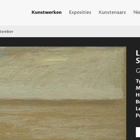
Kunstwerken
Exposities
Kunstenaars
Ni
ptember
G
T
M
H
B
L
P