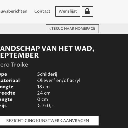
euwsberichten
Contact
Wenslijst
TERUG NAAR HOMEPAGE
LANDSCHAP VAN HET WAD,
SEPTEMBER
ero Troike
ype
Schilderij
ateriaal
Olieverf en/of acryl
oogte
18
cm
reedte
24
cm
engte
0
cm
rijs
€
750,-
BEZICHTIGING KUNSTWERK AANVRAGEN