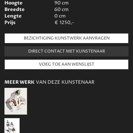
Hoogte
90
cm
Breedte
60
cm
Lengte
0
cm
Prijs
€
1250,-
BEZICHTIGING KUNSTWERK AANVRAGEN
DIRECT CONTACT MET KUNSTENAAR
MEER WERK
VAN DEZE KUNSTENAAR