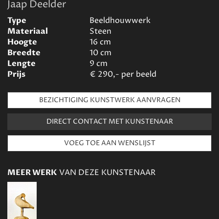
Jaap Deelder
Type
Beeldhouwwerk
Materiaal
Steen
Hoogte
16
cm
Breedte
10
cm
Lengte
9
cm
Prijs
€
290,- per beeld
BEZICHTIGING KUNSTWERK AANVRAGEN
DIRECT CONTACT MET KUNSTENAAR
MEER WERK
VAN DEZE KUNSTENAAR