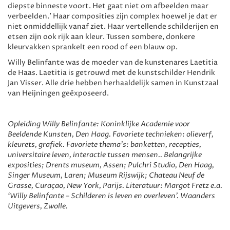
diepste binneste voort. Het gaat niet om afbeelden maar
verbeelden.' Haar composities zijn complex hoewel je dat er
niet onmiddellijk vanaf ziet. Haar vertellende schilderijen en
etsen zijn ook rijk aan kleur. Tussen sombere, donkere
kleurvakken sprankelt een rood of een blauw op.
Willy Belinfante was de moeder van de kunstenares Laetitia
de Haas. Laetitia is getrouwd met de kunstschilder Hendrik
Jan Visser. Alle drie hebben herhaaldelijk samen in Kunstzaal
van Heijningen geëxposeerd.
Opleiding Willy Belinfante: Koninklijke Academie voor
Beeldende Kunsten, Den Haag. Favoriete technieken: olieverf,
kleurets, grafiek. Favoriete thema’s: banketten, recepties,
universitaire leven, interactie tussen mensen.. Belangrijke
exposities; Drents museum, Assen; Pulchri Studio, Den Haag,
Singer Museum, Laren; Museum Rijswijk; Chateau Neuf de
Grasse, Curaçao, New York, Parijs. Literatuur: Margot Fretz e.a.
‘Willy Belinfante – Schilderen is leven en overleven’. Waanders
Uitgevers, Zwolle.