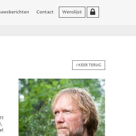
euwsberichten
Contact
Wenslijst
KEER TERUG
91
ë,
el