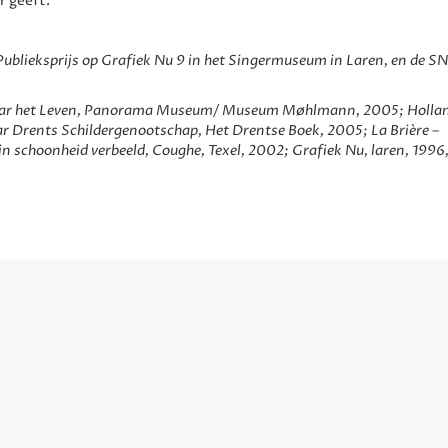
r geeft.
Publieksprijs op Grafiek Nu 9 in het Singermuseum in Laren, en de S
Naar het Leven, Panorama Museum/ Museum Møhlmann, 2005; Holla
aar Drents Schildergenootschap, Het Drentse Boek, 2005; La Brière –
 in schoonheid verbeeld, Coughe, Texel, 2002; Grafiek Nu, laren, 199