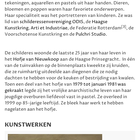
tekeningen, aquarellen en pastels uit haar handen. Dieren,
bloemen en poppen waren haar favoriete onderwerpen.
Haar specialiteit was het portretteren van kinderen. Ze was
lid van
schilderessenvereniging ODIS
, de
Haagse
[3]
Kunstkring
,
Arti et Industriae
, de Federatie Rotterdam
, de
Voorschotense Kunstkring en de
Pulchri Studio
.
De schilderes woonde de laatste 25 jaar van haar leven in
het
Hofje van Nieuwkoop
aan de Haagse Prinsegracht. In één
van de tuinvakken op de binnenplaats kweekte zij kruiden,
die ze ruimhartig uitdeelde aan diegenen die ze nodig
dachten te hebben voor de keuken of bestrijding van kwalen.
Toen een deel van het hofje van
1979 tot januari 1981 was
gekraakt
legde zij het vrolijke anarchistische leven van haar
jeugdige overburen liefdevol vast in pastel. Ze overleed in
1999 op 85-jarige leeftijd. Ze bleek haar werk te hebben
nagelaten aan het hofje.
KUNSTWERKEN