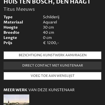
HUIS TEN BOSCH, DEN HAAG I
Titus Meeuws
Type
Schilderij
Materiaal
Aquarel
Hoogte
30
cm
Breedte
40
cm
Lengte
0
cm
Prijs
€
1200,-
BEZICHTIGING KUNSTWERK AANVRAGEN
DIRECT CONTACT MET KUNSTENAAR
MEER WERK
VAN DEZE KUNSTENAAR