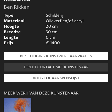
Ben Rikken
Type
Schilderij
Materiaal
Olieverf en/of acryl
Hoogte
20
cm
Breedte
30
cm
Lengte
0
cm
Prijs
€
1400
BEZICHTIGING KUNSTWERK AANVRAGEN
DIRECT CONTACT MET KUNSTENAAR
MEER WERK VAN DEZE KUNSTENAAR