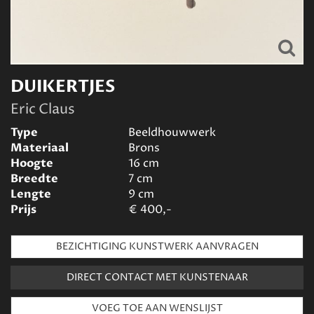
DUIKERTJES
Eric Claus
Type
Beeldhouwwerk
Materiaal
Brons
Hoogte
16
cm
Breedte
7
cm
Lengte
9
cm
Prijs
€
400,-
BEZICHTIGING KUNSTWERK AANVRAGEN
DIRECT CONTACT MET KUNSTENAAR