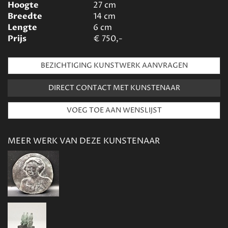
Hoogte
27
cm
Breedte
14
cm
Lengte
6
cm
Prijs
€
750,-
BEZICHTIGING KUNSTWERK AANVRAGEN
DIRECT CONTACT MET KUNSTENAAR
MEER WERK VAN DEZE KUNSTENAAR