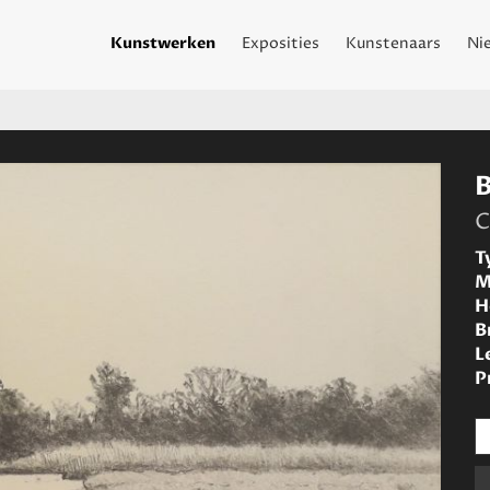
Kunstwerken
Exposities
Kunstenaars
Ni
C
T
M
H
B
L
P