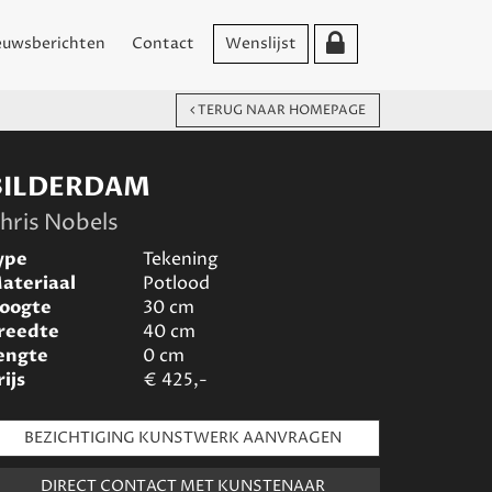
euwsberichten
Contact
Wenslijst
TERUG NAAR HOMEPAGE
BILDERDAM
hris Nobels
ype
Tekening
ateriaal
Potlood
oogte
30
cm
reedte
40
cm
engte
0
cm
rijs
€
425,-
BEZICHTIGING KUNSTWERK AANVRAGEN
DIRECT CONTACT MET KUNSTENAAR