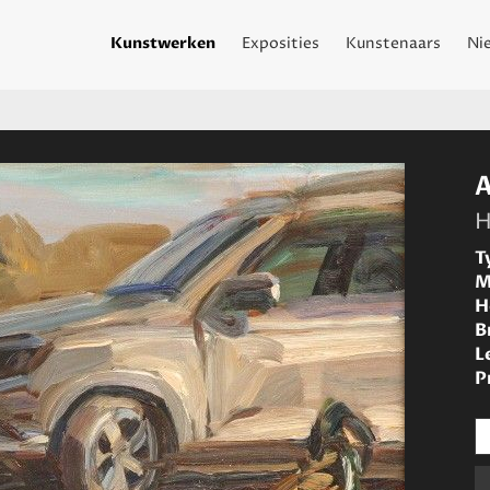
Kunstwerken
Exposities
Kunstenaars
Ni
H
T
M
H
B
L
P