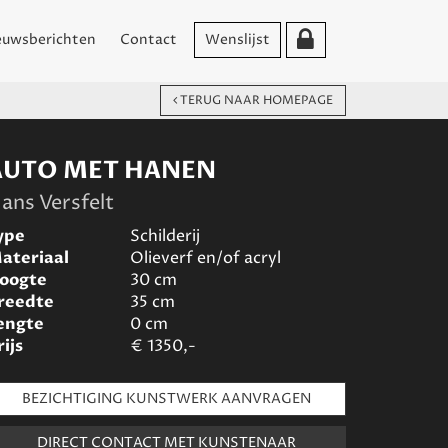
euwsberichten
Contact
Wenslijst
TERUG NAAR HOMEPAGE
AUTO MET HANEN
ans Versfelt
ype
Schilderij
ateriaal
Olieverf en/of acryl
oogte
30
cm
reedte
35
cm
engte
0
cm
rijs
€
1350,-
BEZICHTIGING KUNSTWERK AANVRAGEN
DIRECT CONTACT MET KUNSTENAAR