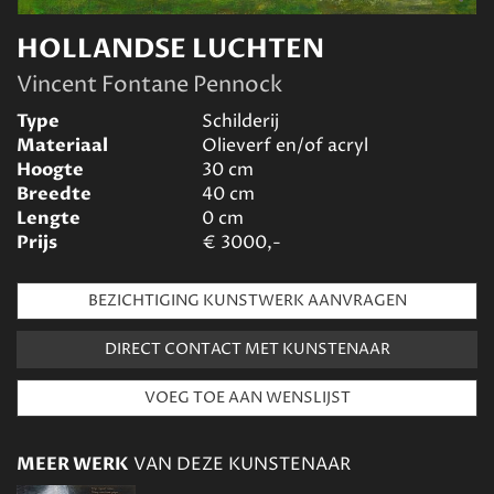
HOLLANDSE LUCHTEN
Vincent Fontane Pennock
Type
Schilderij
Materiaal
Olieverf en/of acryl
Hoogte
30
cm
Breedte
40
cm
Lengte
0
cm
Prijs
€
3000,-
BEZICHTIGING KUNSTWERK AANVRAGEN
DIRECT CONTACT MET KUNSTENAAR
MEER WERK
VAN DEZE KUNSTENAAR