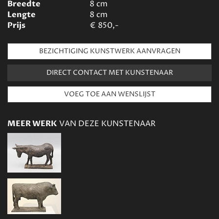
Breedte
8
cm
Lengte
8
cm
Prijs
€
850,-
BEZICHTIGING KUNSTWERK AANVRAGEN
DIRECT CONTACT MET KUNSTENAAR
MEER WERK
VAN DEZE KUNSTENAAR